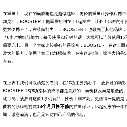
在重量上，现在的筋膜枪也是越做越轻，更轻的重
量让
操作和携带
加灵活
，BOOSTER T 把重量控
制在了1kg左右
，让外出比
赛的小
更方便携带了；在续航能力上，BOOSTER T 也领先于其他品牌
了6小时的续航能力，每天使用20分钟的话，大概可以连续使用15
需要充电。另一个大家比较关心的是噪音，BOOSTER T在这上面
常大的提升，使用了第三代降噪技术，在中速3挡位，噪声大约是55
左右。
在上表中我们可以清楚的看到，在10项主要指标中，菠萝君的新款
BOOSTER T有8项指标的成绩都是最好的，而价格反而是最低的
此可见，菠萝君这款T系列新品，性价比非常高。更值得一提的是
萝君的筋膜枪提供
18个月只换不修
的质量保证，比起别家的一年
期，诚意满满，也足见它对自己产品的信心。