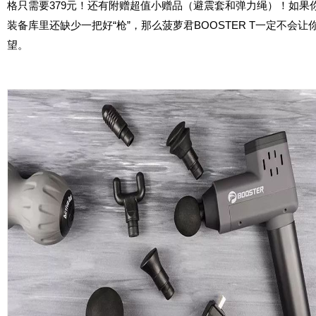
格只需要379元！
还有附赠超值小赠品（避震套和弹力绳）！
如果
装备库里还缺少一把好“枪”，那么菠萝君BOOSTER T一定不会让
望。