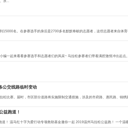
永...
达到15000名。在参赛选手的身后是2700多名默默奉献的志愿者，这些志愿者来自
 随小编一起来看看参赛选手和志愿者们的风采~ 马拉松参赛者们带着满腔激情冲出起点。 
4条公交线路临时变动
9温州马拉松比赛。届时，市区部分道路将实施限制交通措施，涉及的市府路、惠民路、
开公益跑道！
跑道！ 温马红十字为爱行动专项救助基金邀你一起 2019温州马拉松公益跑！ 一个温暖