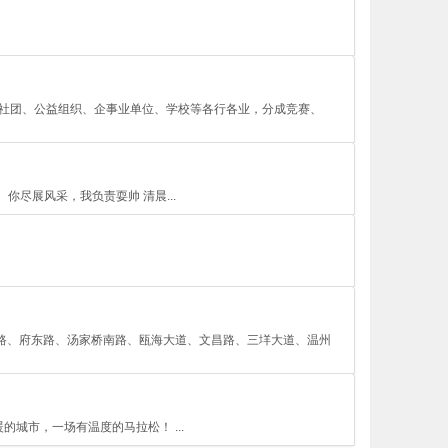
体育社团、公益组织、企事业单位、学校等各行各业，分成竞赛、
你尽展风采，我负责耍帅 清晨...
锦绣路、府东路、汤家桥南路、瓯海大道、文昌路、三垟大道、温州
的城市，一场有温度的马拉松！ ...