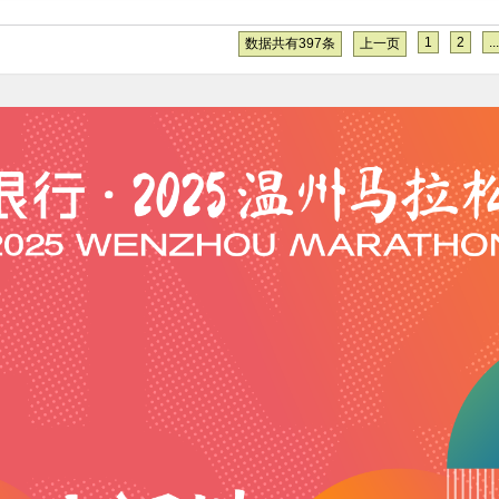
1
2
...
数据共有397条
上一页